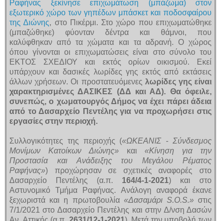
Ραφήνας ξεκίνησε επιχωμάτωση (μπάζωμα) στον
εξωτερικό χώρο των γηπέδων μπάσκετ και ποδοσφαίρου
της Διώνης
, στο Πικέρμι. Στο χώρο που επιχωματώθηκε
(μπαζώθηκε) φύονταν δέντρα και θάμνοι, που
καλύφθηκαν από τα χώματα και τα αδρανή. O χώρος
όπου γίνονται οι επιχωματώσεις είναι στο σύνολο του
ΕΚΤΟΣ ΣΧΕΔΙΟΥ και εκτός ορίων οικισμού. Εκεί
υπάρχουν και δασικές λωρίδες γης εκτός από εκτάσεις
άλλων χρήσεων. Οι προστατευόμενες
λωρίδες γης είναι
χαρακτηρισμένες ΔΑΣΙΚΕΣ (ΔΔ και ΑΔ). Θα όφειλε,
συνεπώς, ο χωματουργός Δήμος να έχει πάρει άδεια
από το Δασαρχείο Πεντέλης για να προχωρήσει στις
εργασίες στην περιοχή.
Συλλογικότητες της περιοχής (
«ΩΚΕΑΝΙΣ - Σύνδεσμος
Μονίμων Κατοίκων Διώνης»
και
«Κίνηση για την
Προστασία και Ανάδειξης του Μεγάλου Ρέματος
Ραφήνας»
) προχώρησαν σε σχετικές αναφορές στο
Δασαρχείο Πεντέλης (α.π.
164/4-1-2021
) και στο
Αστυνομικό Τμήμα Ραφήνας. Ανάλογη αναφορά έκανε
ξεχωριστά και η πρωτοβουλία
«Δασαμάρι S.O.S.»
στις
7/1/2021 στο Δασαρχείο Πεντέλης και στην Δ/νση Δασών
Αν. Αττικής (α.π.
2631/12-1-2021
). Μετά την υποβολή των