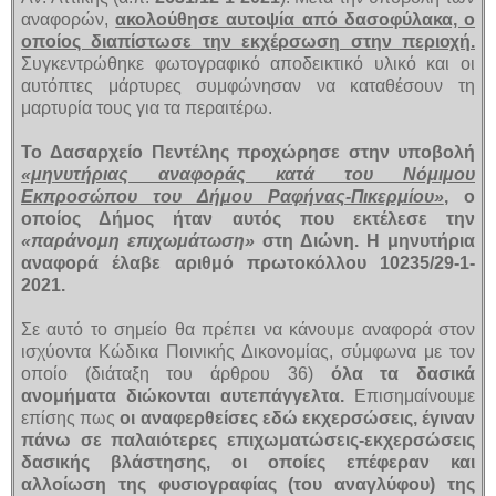
αναφορών,
ακολούθησε αυτοψία από δασοφύλακα, ο
οποίος διαπίστωσε την εκχέρσωση στην περιοχή.
Συγκεντρώθηκε φωτογραφικό αποδεικτικό υλικό και οι
αυτόπτες μάρτυρες συμφώνησαν να καταθέσουν τη
μαρτυρία τους για τα περαιτέρω.
To Δασαρχείο Πεντέλης προχώρησε στην υποβολή
«μηνυτήριας αναφοράς κατά του Νόμιμου
Εκπροσώπου του Δήμου Ραφήνας-Πικερμίου»
, ο
οποίος Δήμος ήταν αυτός που εκτέλεσε την
«παράνομη επιχωμάτωση»
στη Διώνη. Η μηνυτήρια
αναφορά έλαβε αριθμό πρωτοκόλλου 10235/29-1-
2021.
Σε αυτό το σημείο θα πρέπει να κάνουμε αναφορά στον
ισχύοντα Κώδικα Ποινικής Δικονομίας, σύμφωνα με τον
οποίο (διάταξη του άρθρου 36)
όλα τα δασικά
ανομήματα διώκονται αυτεπάγγελτα.
Επισημαίνουμε
επίσης πως
οι αναφερθείσες εδώ εκχερσώσεις, έγιναν
πάνω σε παλαιότερες επιχωματώσεις-εκχερσώσεις
δασικής βλάστησης, οι οποίες επέφεραν και
αλλοίωση της φυσιογραφίας (του αναγλύφου) της