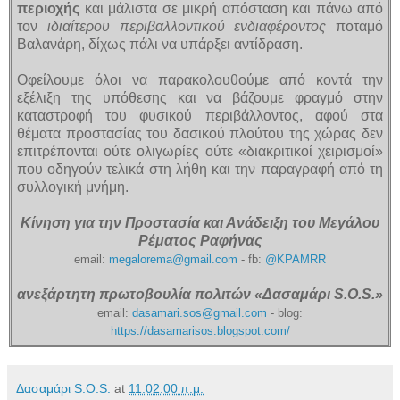
περιοχής
και μάλιστα σε μικρή απόσταση και πάνω από
τον
ιδιαίτερου περιβαλλοντικού ενδιαφέροντος
ποταμό
Βαλανάρη, δίχως πάλι να υπάρξει αντίδραση.
Οφείλουμε όλοι να παρακολουθούμε από κοντά την
εξέλιξη της υπόθεσης και να βάζουμε φραγμό στην
καταστροφή του φυσικού περιβάλλοντος, αφού στα
θέματα προστασίας του δασικού πλούτου της χώρας δεν
επιτρέπονται ούτε ολιγωρίες ούτε «διακριτικοί χειρισμοί»
που οδηγούν τελικά στη λήθη και την παραγραφή από τη
συλλογική μνήμη.
Κίνηση για την Προστασία και Ανάδειξη του Μεγάλου
Ρέματος Ραφήνας
email:
megalorema@gmail.com
- fb:
@KPAMRR
ανεξάρτητη πρωτοβουλία πολιτών «Δασαμάρι S.O.S.»
email:
dasamari.sos@gmail.com
- blog:
https://dasamarisos.blogspot.com/
Δασαμάρι S.O.S.
at
11:02:00 π.μ.